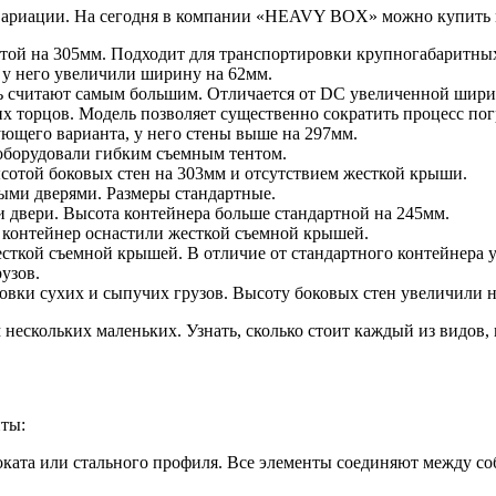
е вариации. На сегодня в компании «HEAVY BOX» можно купить
отой на 305мм. Подходит для транспортировки крупногабаритных
и у него увеличили ширину на 62мм.
ль считают самым большим. Отличается от DC увеличенной шири
х торцов. Модель позволяет существенно сократить процесс пог
ющего варианта, у него стены выше на 297мм.
оборудовали гибким съемным тентом.
сотой боковых стен на 303мм и отсутствием жесткой крыши.
ыми дверями. Размеры стандартные.
и двери. Высота контейнера больше стандартной на 245мм.
, контейнер оснастили жесткой съемной крышей.
ткой съемной крышей. В отличие от стандартного контейнера у
узов.
ровки сухих и сыпучих грузов. Высоту боковых стен увеличили 
нескольких маленьких. Узнать, сколько стоит каждый из видов, 
ты:
ата или стального профиля. Все элементы соединяют между со