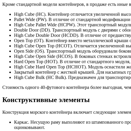
Кроме стандартной модели контейнеров, в продаже есть ины
High Cube (HC). Контейнер отличается увеличенной выс
Pallet Wide (PW). В отличие от стандартной модификаци
High Cube Pallet Wide (HCPW). Этот транспортный моду
Double Door (DD). Транспортный модуль с дверями с обои
High Cube Double Door (HCDD). В отличие от предшеству
Open Top (OT). Контейнер вместо металлической крыши 
High Cube Open Top (HCOT). Отличается увеличенной вы
Open Side (OS). Транспортный модуль оборудовали боков
High Cube Open Side (HCOS). В боковых стенках встроил
Hard Open Top (HOT). В отличие от стандартного модуля
High Cube Hard Open Top (HCHOT). Модуль оснастили жес
Закрытый контейнер с жесткой крышей. Для насыпных гр
High Cube Bulk (HC Bulk). Предназначен для транспорти
Стоимость одного 40-футового контейнера более выгодная, чем 
Конструктивные элементы
Конструкция морского контейнера включает следующие элемен
Каркас. Несущую раму выполняют из штампованного прок
оцинковывают.