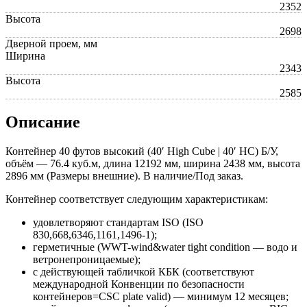
2352
Высота
2698
Дверной проем, мм
Ширина
2343
Высота
2585
Описание
Контейнер 40 футов высокий (40′ High Cube | 40′ HC) Б/У,
объём — 76.4 куб.м, длина 12192 мм, ширина 2438 мм, высота
2896 мм (Размеры внешние). В наличие/Под заказ.
Контейнер соответствует следующим характеристикам:
удовлетворяют стандартам ISO (ISO
830,668,6346,1161,1496-1);
герметичные (WWT-wind&water tight condition — водо и
ветронепроницаемые);
с действующей табличкой КБК (соответствуют
международной Конвенции по безопасности
контейнеров=CSC plate valid) — минимум 12 месяцев;