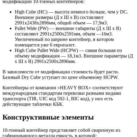
модификации 10-тонных контейнеров:
High Cube (HC) — высота немного больше, чем у DC.
Внешние размеры (Д х Ш х В) составляют
2991х2438х2896мм, общий объем — 17,9м3.
Pallet Wide (PW) — внешние габариты (Д х Ш х В)
составляют 2991х2500х2591мм, объем —16м3.
Увеличенный по ширине контейнер, в котором
помещается уже 6 европалет.
High Cube Pallet Wide (HCPW) — самая большая по
объему модификация — 18,1м3. Внешние параметры (Д
х Ш х В) 2991х2500х2896мм.
В зависимости от модификации стоимость будет расти.
Базовый Dry Cube уступает по цене объемному HCPW.
Контейнеры от компании «HEAVY BOX» соответствуют
международным стандартам перевозки разными видами
транспорта (TIR, UIC код 592-1, BIC код), у них есть
действующие таблички КБК.
Конструктивные элементы
10-тонный контейнер представляет собой сваренную из
гофрированного металла емкость, в которой: