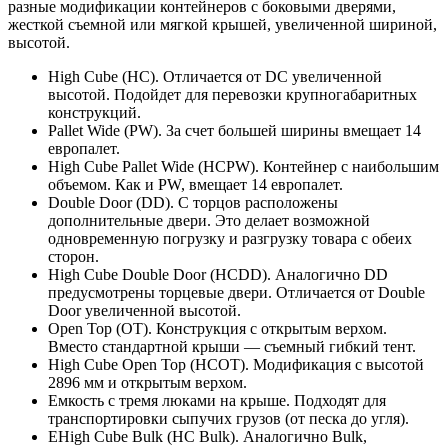
разные модификации контейнеров с боковыми дверями,
жесткой съемной или мягкой крышей, увеличенной шириной,
высотой.
High Cube (HC). Отличается от DC увеличенной
высотой. Подойдет для перевозки крупногабаритных
конструкций.
Pallet Wide (PW). За счет большей ширины вмещает 14
европалет.
High Cube Pallet Wide (HCPW). Контейнер с наибольшим
объемом. Как и PW, вмещает 14 европалет.
Double Door (DD). С торцов расположены
дополнительные двери. Это делает возможной
одновременную погрузку и разгрузку товара с обеих
сторон.
High Cube Double Door (HCDD). Аналогично DD
предусмотрены торцевые двери. Отличается от Double
Door увеличенной высотой.
Open Top (OT). Конструкция с открытым верхом.
Вместо стандартной крыши — съемный гибкий тент.
High Cube Open Top (HCOT). Модификация с высотой
2896 мм и открытым верхом.
Емкость с тремя люками на крыше. Подходят для
транспортировки сыпучих грузов (от песка до угля).
ЕHigh Cube Bulk (HC Bulk). Аналогично Bulk,