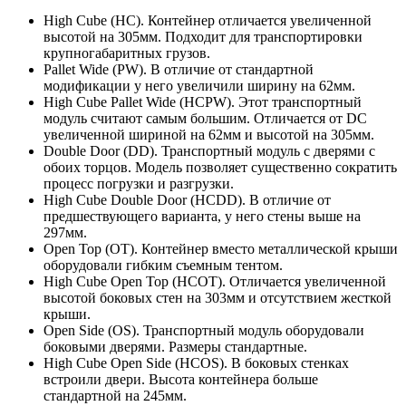
High Cube (HC). Контейнер отличается увеличенной
высотой на 305мм. Подходит для транспортировки
крупногабаритных грузов.
Pallet Wide (PW). В отличие от стандартной
модификации у него увеличили ширину на 62мм.
High Cube Pallet Wide (HCPW). Этот транспортный
модуль считают самым большим. Отличается от DC
увеличенной шириной на 62мм и высотой на 305мм.
Double Door (DD). Транспортный модуль с дверями с
обоих торцов. Модель позволяет существенно сократить
процесс погрузки и разгрузки.
High Cube Double Door (HCDD). В отличие от
предшествующего варианта, у него стены выше на
297мм.
Open Top (OT). Контейнер вместо металлической крыши
оборудовали гибким съемным тентом.
High Cube Open Top (HCOT). Отличается увеличенной
высотой боковых стен на 303мм и отсутствием жесткой
крыши.
Open Side (OS). Транспортный модуль оборудовали
боковыми дверями. Размеры стандартные.
High Cube Open Side (HCOS). В боковых стенках
встроили двери. Высота контейнера больше
стандартной на 245мм.