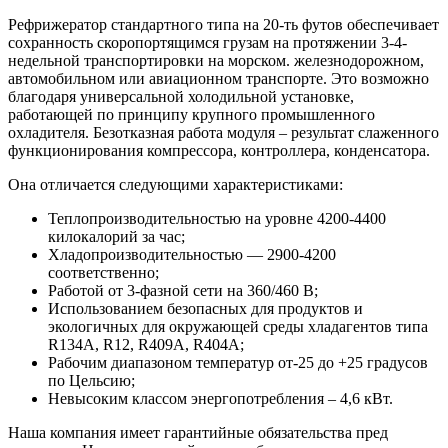
Рефрижератор стандартного типа на 20-ть футов обеспечивает
сохранность скоропортящимся грузам на протяжении 3-4-
недельной транспортировки на морском. железнодорожном,
автомобильном или авиационном транспорте. Это возможно
благодаря универсальной холодильной установке,
работающей по принципу крупного промышленного
охладителя. Безотказная работа модуля – результат слаженного
функционирования компрессора, контроллера, конденсатора.
Она отличается следующими характеристиками:
Теплопроизводительностью на уровне 4200-4400
килокалорий за час;
Хладопроизводительностью — 2900-4200
соответственно;
Работой от 3-фазной сети на 360/460 B;
Использованием безопасных для продуктов и
экологичных для окружающей среды хладагентов типа
R134A, R12, R409A, R404A;
Рабочим диапазоном температур от-25 до +25 градусов
по Цельсию;
Невысоким классом энергопотребления – 4,6 кВт.
Наша компания имеет гарантийные обязательства пред