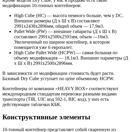
Кроме модели Dry Cube, у нас в продаже есть такие
модификации 10-тонных контейнеров:
High Cube (HC) — высота немного больше, чем у DC.
Внешние размеры (Д х Ш х В) составляют
2991х2438х2896мм, общий объем — 17,9м3.
Pallet Wide (PW) — внешние габариты (Д х Ш х В)
составляют 2991х2500х2591мм, объем —16м3.
Увеличенный по ширине контейнер, в котором
помещается уже 6 европалет.
High Cube Pallet Wide (HCPW) — самая большая по
объему модификация — 18,1м3. Внешние параметры (Д
х Ш х В) 2991х2500х2896мм.
В зависимости от модификации стоимость будет расти.
Базовый Dry Cube уступает по цене объемному HCPW.
Контейнеры от компании «HEAVY BOX» соответствуют
международным стандартам перевозки разными видами
транспорта (TIR, UIC код 592-1, BIC код), у них есть
действующие таблички КБК.
Конструктивные элементы
10-тонный контейнер представляет собой сваренную из