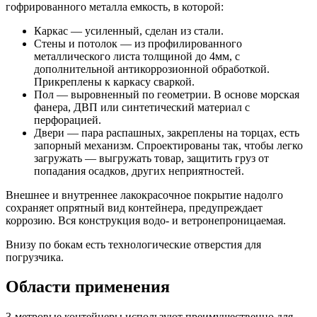
гофрированного металла емкость, в которой:
Каркас — усиленный, сделан из стали.
Стены и потолок — из профилированного
металлического листа толщиной до 4мм, с
дополнительной антикоррозионной обработкой.
Прикреплены к каркасу сваркой.
Пол — выровненный по геометрии. В основе морская
фанера, ДВП или синтетический материал с
перфорацией.
Двери — пара распашных, закреплены на торцах, есть
запорный механизм. Спроектированы так, чтобы легко
загружать — выгружать товар, защитить груз от
попадания осадков, других неприятностей.
Внешнее и внутреннее лакокрасочное покрытие надолго
сохраняет опрятный вид контейнера, предупреждает
коррозию. Вся конструкция водо- и ветронепроницаемая.
Внизу по бокам есть технологические отверстия для
погрузчика.
Области применения
3-метровые контейнеры используют преимущественно для