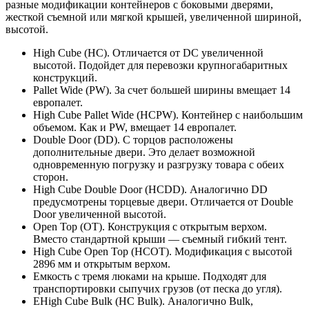
разные модификации контейнеров с боковыми дверями,
жесткой съемной или мягкой крышей, увеличенной шириной,
высотой.
High Cube (HC). Отличается от DC увеличенной
высотой. Подойдет для перевозки крупногабаритных
конструкций.
Pallet Wide (PW). За счет большей ширины вмещает 14
европалет.
High Cube Pallet Wide (HCPW). Контейнер с наибольшим
объемом. Как и PW, вмещает 14 европалет.
Double Door (DD). С торцов расположены
дополнительные двери. Это делает возможной
одновременную погрузку и разгрузку товара с обеих
сторон.
High Cube Double Door (HCDD). Аналогично DD
предусмотрены торцевые двери. Отличается от Double
Door увеличенной высотой.
Open Top (OT). Конструкция с открытым верхом.
Вместо стандартной крыши — съемный гибкий тент.
High Cube Open Top (HCOT). Модификация с высотой
2896 мм и открытым верхом.
Емкость с тремя люками на крыше. Подходят для
транспортировки сыпучих грузов (от песка до угля).
ЕHigh Cube Bulk (HC Bulk). Аналогично Bulk,