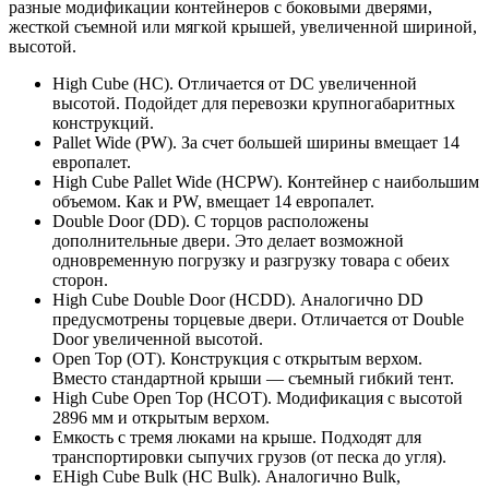
разные модификации контейнеров с боковыми дверями,
жесткой съемной или мягкой крышей, увеличенной шириной,
высотой.
High Cube (HC). Отличается от DC увеличенной
высотой. Подойдет для перевозки крупногабаритных
конструкций.
Pallet Wide (PW). За счет большей ширины вмещает 14
европалет.
High Cube Pallet Wide (HCPW). Контейнер с наибольшим
объемом. Как и PW, вмещает 14 европалет.
Double Door (DD). С торцов расположены
дополнительные двери. Это делает возможной
одновременную погрузку и разгрузку товара с обеих
сторон.
High Cube Double Door (HCDD). Аналогично DD
предусмотрены торцевые двери. Отличается от Double
Door увеличенной высотой.
Open Top (OT). Конструкция с открытым верхом.
Вместо стандартной крыши — съемный гибкий тент.
High Cube Open Top (HCOT). Модификация с высотой
2896 мм и открытым верхом.
Емкость с тремя люками на крыше. Подходят для
транспортировки сыпучих грузов (от песка до угля).
ЕHigh Cube Bulk (HC Bulk). Аналогично Bulk,