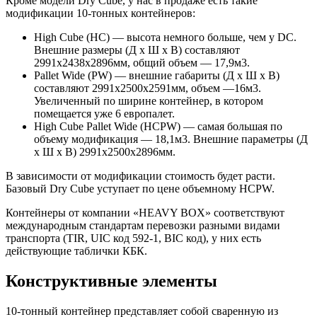
Кроме модели Dry Cube, у нас в продаже есть такие
модификации 10-тонных контейнеров:
High Cube (HC) — высота немного больше, чем у DC.
Внешние размеры (Д х Ш х В) составляют
2991х2438х2896мм, общий объем — 17,9м3.
Pallet Wide (PW) — внешние габариты (Д х Ш х В)
составляют 2991х2500х2591мм, объем —16м3.
Увеличенный по ширине контейнер, в котором
помещается уже 6 европалет.
High Cube Pallet Wide (HCPW) — самая большая по
объему модификация — 18,1м3. Внешние параметры (Д
х Ш х В) 2991х2500х2896мм.
В зависимости от модификации стоимость будет расти.
Базовый Dry Cube уступает по цене объемному HCPW.
Контейнеры от компании «HEAVY BOX» соответствуют
международным стандартам перевозки разными видами
транспорта (TIR, UIC код 592-1, BIC код), у них есть
действующие таблички КБК.
Конструктивные элементы
10-тонный контейнер представляет собой сваренную из