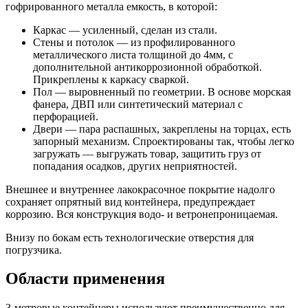
гофрированного металла емкость, в которой:
Каркас — усиленный, сделан из стали.
Стены и потолок — из профилированного
металлического листа толщиной до 4мм, с
дополнительной антикоррозионной обработкой.
Прикреплены к каркасу сваркой.
Пол — выровненный по геометрии. В основе морская
фанера, ДВП или синтетический материал с
перфорацией.
Двери — пара распашных, закреплены на торцах, есть
запорный механизм. Спроектированы так, чтобы легко
загружать — выгружать товар, защитить груз от
попадания осадков, других неприятностей.
Внешнее и внутреннее лакокрасочное покрытие надолго
сохраняет опрятный вид контейнера, предупреждает
коррозию. Вся конструкция водо- и ветронепроницаемая.
Внизу по бокам есть технологические отверстия для
погрузчика.
Области применения
3-метровые контейнеры используют преимущественно для