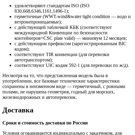
удовлетворяют стандартам ISO (ISO
830,668,6346,1161,1496-1);
герметичные (WWT-wind&water tight condition — водо и
ветронепроницаемые);
с действующей табличкой КБК (соответствуют
международной Конвенции по безопасности
контейнеров=CSC plate valid) — минимум 12 месяцев;
с действующим префиксом (зарегистрированным BIC
кодом);
соответствуют TIR конвенции (для перевозки
автотранспортом);
соответствуют UIC кодам 592-1 (для перевозки по ж/д).
Несмотря на то, что представленная модель была в
употреблении, все базовые технические характеристики
сохранены в неизменном виде — герметичный, с ровными
полами, не нарушена геометрия, годный для морских,
железнодорожных и автоперевозок.
Доставка
Сроки и стоимость доставки по России
Условия оговариваются индивидуально с заказчиком, для