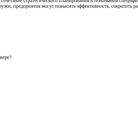
сочетание стратегического планирования и понимания специфич
узки, предприятия могут повысить эффективность, сократить ра
нере?