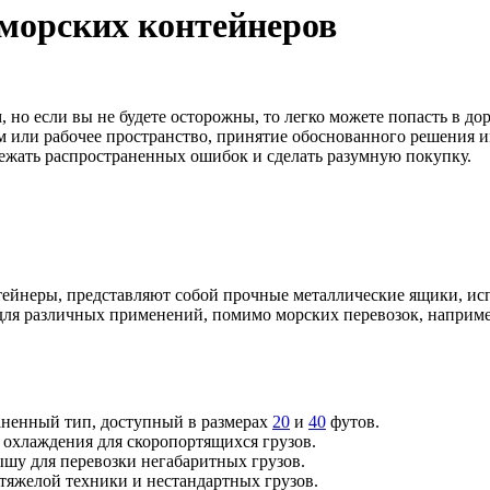
 морских контейнеров
 но если вы не будете осторожны, то легко можете попасть в до
ом или рабочее пространство, принятие обоснованного решения
ежать распространенных ошибок и сделать разумную покупку.
нтейнеры, представляют собой прочные металлические ящики, ис
для различных применений, помимо морских перевозок, наприме
ненный тип, доступный в размерах
20
и
40
футов.
хлаждения для скоропортящихся грузов.
у для перевозки негабаритных грузов.
тяжелой техники и нестандартных грузов.