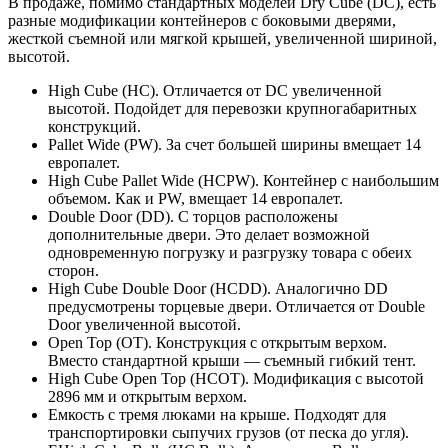
В продаже, помимо стандартных моделей Dry Cube (DC), есть
разные модификации контейнеров с боковыми дверями,
жесткой съемной или мягкой крышей, увеличенной шириной,
высотой.
High Cube (HC). Отличается от DC увеличенной
высотой. Подойдет для перевозки крупногабаритных
конструкций.
Pallet Wide (PW). За счет большей ширины вмещает 14
европалет.
High Cube Pallet Wide (HCPW). Контейнер с наибольшим
объемом. Как и PW, вмещает 14 европалет.
Double Door (DD). С торцов расположены
дополнительные двери. Это делает возможной
одновременную погрузку и разгрузку товара с обеих
сторон.
High Cube Double Door (HCDD). Аналогично DD
предусмотрены торцевые двери. Отличается от Double
Door увеличенной высотой.
Open Top (OT). Конструкция с открытым верхом.
Вместо стандартной крыши — съемный гибкий тент.
High Cube Open Top (HCOT). Модификация с высотой
2896 мм и открытым верхом.
Емкость с тремя люками на крыше. Подходят для
транспортировки сыпучих грузов (от песка до угля).