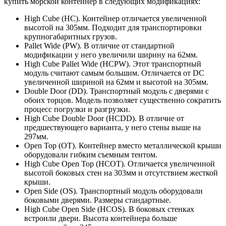
купить морской контейнер в следующих модификациях:
High Cube (HC). Контейнер отличается увеличенной
высотой на 305мм. Подходит для транспортировки
крупногабаритных грузов.
Pallet Wide (PW). В отличие от стандартной
модификации у него увеличили ширину на 62мм.
High Cube Pallet Wide (HCPW). Этот транспортный
модуль считают самым большим. Отличается от DC
увеличенной шириной на 62мм и высотой на 305мм.
Double Door (DD). Транспортный модуль с дверями с
обоих торцов. Модель позволяет существенно сократить
процесс погрузки и разгрузки.
High Cube Double Door (HCDD). В отличие от
предшествующего варианта, у него стены выше на
297мм.
Open Top (OT). Контейнер вместо металлической крыши
оборудовали гибким съемным тентом.
High Cube Open Top (HCOT). Отличается увеличенной
высотой боковых стен на 303мм и отсутствием жесткой
крыши.
Open Side (OS). Транспортный модуль оборудовали
боковыми дверями. Размеры стандартные.
High Cube Open Side (HCOS). В боковых стенках
встроили двери. Высота контейнера больше