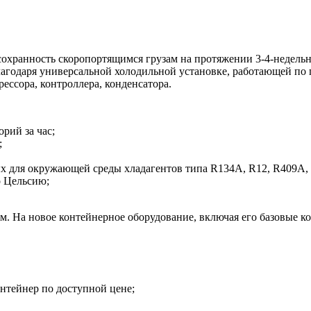
 сохранность скоропортящимся грузам на протяжении 3-4-недел
агодаря универсальной холодильной установке, работающей по
ессора, контроллера, конденсатора.
рий за час;
;
х для окружающей среды хладагентов типа R134A, R12, R409A,
о Цельсию;
м. На новое контейнерное оборудование, включая его базовые к
нтейнер по доступной цене;