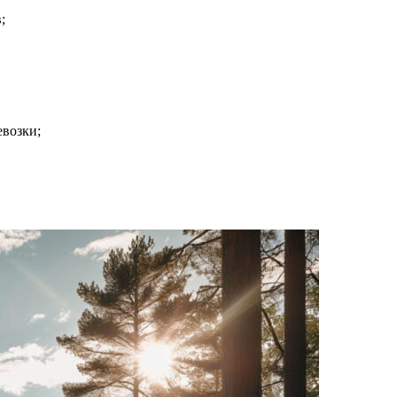
;
евозки;