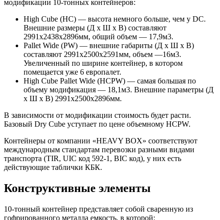
модификации 10-тонных контейнеров:
High Cube (HC) — высота немного больше, чем у DC.
Внешние размеры (Д х Ш х В) составляют
2991х2438х2896мм, общий объем — 17,9м3.
Pallet Wide (PW) — внешние габариты (Д х Ш х В)
составляют 2991х2500х2591мм, объем —16м3.
Увеличенный по ширине контейнер, в котором
помещается уже 6 европалет.
High Cube Pallet Wide (HCPW) — самая большая по
объему модификация — 18,1м3. Внешние параметры (Д
х Ш х В) 2991х2500х2896мм.
В зависимости от модификации стоимость будет расти.
Базовый Dry Cube уступает по цене объемному HCPW.
Контейнеры от компании «HEAVY BOX» соответствуют
международным стандартам перевозки разными видами
транспорта (TIR, UIC код 592-1, BIC код), у них есть
действующие таблички КБК.
Конструктивные элементы
10-тонный контейнер представляет собой сваренную из
гофрированного металла емкость, в которой: