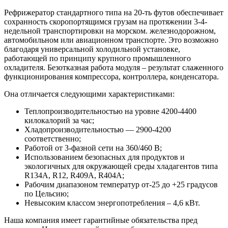
Рефрижератор стандартного типа на 20-ть футов обеспечивает
сохранность скоропортящимся грузам на протяжении 3-4-
недельной транспортировки на морском. железнодорожном,
автомобильном или авиационном транспорте. Это возможно
благодаря универсальной холодильной установке,
работающей по принципу крупного промышленного
охладителя. Безотказная работа модуля – результат слаженного
функционирования компрессора, контроллера, конденсатора.
Она отличается следующими характеристиками:
Теплопроизводительностью на уровне 4200-4400
килокалорий за час;
Хладопроизводительностью — 2900-4200
соответственно;
Работой от 3-фазной сети на 360/460 B;
Использованием безопасных для продуктов и
экологичных для окружающей среды хладагентов типа
R134A, R12, R409A, R404A;
Рабочим диапазоном температур от-25 до +25 градусов
по Цельсию;
Невысоким классом энергопотребления – 4,6 кВт.
Наша компания имеет гарантийные обязательства пред