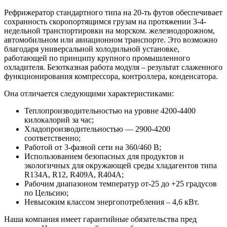
Рефрижератор стандартного типа на 20-ть футов обеспечивает
сохранность скоропортящимся грузам на протяжении 3-4-
недельной транспортировки на морском. железнодорожном,
автомобильном или авиационном транспорте. Это возможно
благодаря универсальной холодильной установке,
работающей по принципу крупного промышленного
охладителя. Безотказная работа модуля – результат слаженного
функционирования компрессора, контроллера, конденсатора.
Она отличается следующими характеристиками:
Теплопроизводительностью на уровне 4200-4400
килокалорий за час;
Хладопроизводительностью — 2900-4200
соответственно;
Работой от 3-фазной сети на 360/460 B;
Использованием безопасных для продуктов и
экологичных для окружающей среды хладагентов типа
R134A, R12, R409A, R404A;
Рабочим диапазоном температур от-25 до +25 градусов
по Цельсию;
Невысоким классом энергопотребления – 4,6 кВт.
Наша компания имеет гарантийные обязательства пред