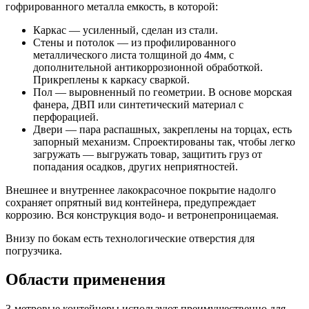
гофрированного металла емкость, в которой:
Каркас — усиленный, сделан из стали.
Стены и потолок — из профилированного
металлического листа толщиной до 4мм, с
дополнительной антикоррозионной обработкой.
Прикреплены к каркасу сваркой.
Пол — выровненный по геометрии. В основе морская
фанера, ДВП или синтетический материал с
перфорацией.
Двери — пара распашных, закреплены на торцах, есть
запорный механизм. Спроектированы так, чтобы легко
загружать — выгружать товар, защитить груз от
попадания осадков, других неприятностей.
Внешнее и внутреннее лакокрасочное покрытие надолго
сохраняет опрятный вид контейнера, предупреждает
коррозию. Вся конструкция водо- и ветронепроницаемая.
Внизу по бокам есть технологические отверстия для
погрузчика.
Области применения
3-метровые контейнеры используют преимущественно для