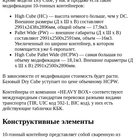
Кроме модели Dry Cube, у нас в продаже есть такие
модификации 10-тонных контейнеров:
High Cube (HC) — высота немного больше, чем у DC.
Внешние размеры (Д х Ш х В) составляют
2991х2438х2896мм, общий объем — 17,9м3.
Pallet Wide (PW) — внешние габариты (Д х Ш х В)
составляют 2991х2500х2591мм, объем —16м3.
Увеличенный по ширине контейнер, в котором
помещается уже 6 европалет.
High Cube Pallet Wide (HCPW) — самая большая по
объему модификация — 18,1м3. Внешние параметры (Д
х Ш х В) 2991х2500х2896мм.
В зависимости от модификации стоимость будет расти.
Базовый Dry Cube уступает по цене объемному HCPW.
Контейнеры от компании «HEAVY BOX» соответствуют
международным стандартам перевозки разными видами
транспорта (TIR, UIC код 592-1, BIC код), у них есть
действующие таблички КБК.
Конструктивные элементы
10-тонный контейнер представляет собой сваренную из