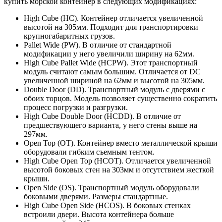
купить морской контейнер в следующих модификациях:
High Cube (HC). Контейнер отличается увеличенной
высотой на 305мм. Подходит для транспортировки
крупногабаритных грузов.
Pallet Wide (PW). В отличие от стандартной
модификации у него увеличили ширину на 62мм.
High Cube Pallet Wide (HCPW). Этот транспортный
модуль считают самым большим. Отличается от DC
увеличенной шириной на 62мм и высотой на 305мм.
Double Door (DD). Транспортный модуль с дверями с
обоих торцов. Модель позволяет существенно сократить
процесс погрузки и разгрузки.
High Cube Double Door (HCDD). В отличие от
предшествующего варианта, у него стены выше на
297мм.
Open Top (OT). Контейнер вместо металлической крыши
оборудовали гибким съемным тентом.
High Cube Open Top (HCOT). Отличается увеличенной
высотой боковых стен на 303мм и отсутствием жесткой
крыши.
Open Side (OS). Транспортный модуль оборудовали
боковыми дверями. Размеры стандартные.
High Cube Open Side (HCOS). В боковых стенках
встроили двери. Высота контейнера больше