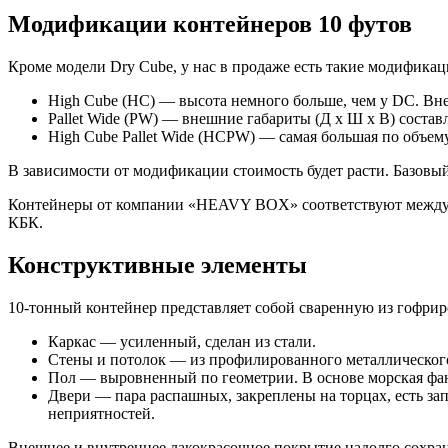
Модификации контейнеров 10 футов
Кроме модели Dry Cube, у нас в продаже есть такие модифика
High Cube (HC) — высота немного больше, чем у DC. Вн
Pallet Wide (PW) — внешние габариты (Д х Ш х В) соста
High Cube Pallet Wide (HCPW) — самая большая по объе
В зависимости от модификации стоимость будет расти. Базовы
Контейнеры от компании «HEAVY BOX» соответствуют междунар
КБК.
Конструктивные элементы
10-тонный контейнер представляет собой сваренную из гофриро
Каркас — усиленный, сделан из стали.
Стены и потолок — из профилированного металлического
Пол — выровненный по геометрии. В основе морская фан
Двери — пара распашных, закреплены на торцах, есть за
неприятностей.
Внешнее и внутреннее лакокрасочное покрытие надолго сохран