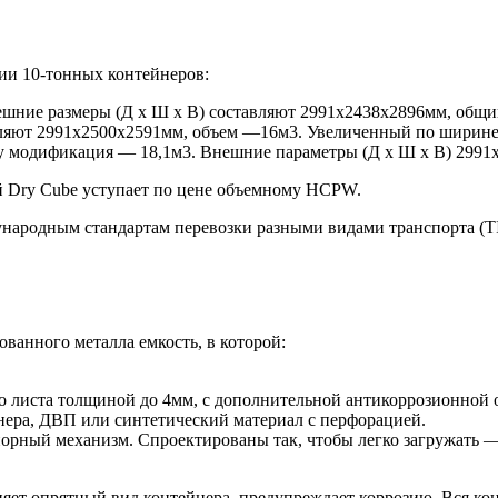
ции 10-тонных контейнеров:
ешние размеры (Д х Ш х В) составляют 2991х2438х2896мм, общи
вляют 2991х2500х2591мм, объем —16м3. Увеличенный по ширине 
му модификация — 18,1м3. Внешние параметры (Д х Ш х В) 2991
й Dry Cube уступает по цене объемному HCPW.
одным стандартам перевозки разными видами транспорта (TIR, 
ванного металла емкость, в которой:
 листа толщиной до 4мм, с дополнительной антикоррозионной о
ера, ДВП или синтетический материал с перфорацией.
порный механизм. Спроектированы так, чтобы легко загружать — 
яет опрятный вид контейнера, предупреждает коррозию. Вся ко