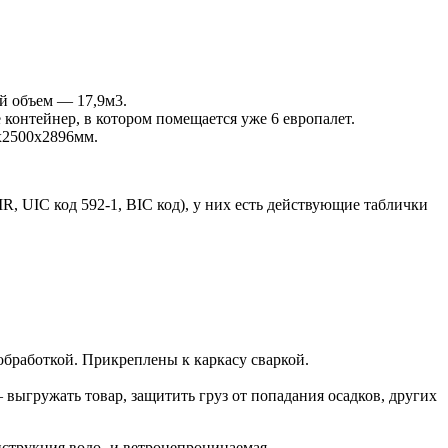
й объем — 17,9м3.
контейнер, в котором помещается уже 6 европалет.
х2500х2896мм.
UIC код 592-1, BIC код), у них есть действующие таблички
бработкой. Прикреплены к каркасу сваркой.
выгружать товар, защитить груз от попадания осадков, других
нструкция водо- и ветронепроницаемая.