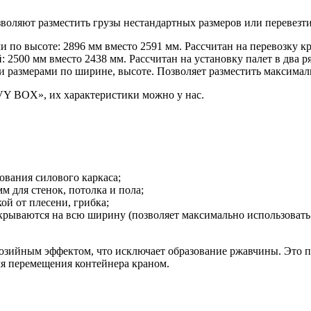
воляют разместить грузы нестандартных размеров или перевезт
и по высоте: 2896 мм вместо 2591 мм. Рассчитан на перевозку к
 2500 мм вместо 2438 мм. Рассчитан на установку палет в два р
 размерами по ширине, высоте. Позволяет разместить максималь
VY BOX», их характеристики можно у нас.
ования силового каркаса;
 для стенок, потолка и пола;
ой от плесени, грибка;
рываются на всю ширину (позволяет максимально использовать 
зийным эффектом, что исключает образование ржавчины. Это по
ля перемещения контейнера краном.