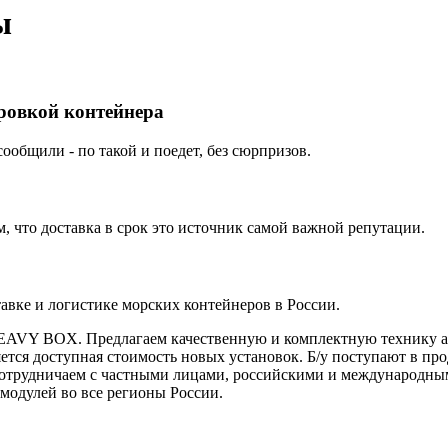
ы
ировкой контейнера
ообщили - по такой и поедет, без сюрпризов.
 что доставка в срок это источник самой важной репутации.
вке и логистике морских контейнеров в России.
HEAVY BOX. Предлагаем качественную и комплектную технику ав
тся доступная стоимость новых установок. Б/у поступают в про
. Сотрудничаем с частными лицами, российскими и международ
модулей во все регионы России.