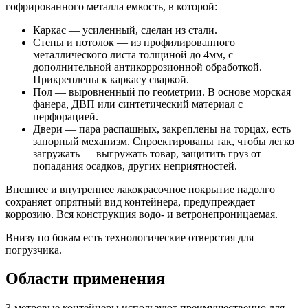
гофрированного металла емкость, в которой:
Каркас — усиленный, сделан из стали.
Стены и потолок — из профилированного
металлического листа толщиной до 4мм, с
дополнительной антикоррозионной обработкой.
Прикреплены к каркасу сваркой.
Пол — выровненный по геометрии. В основе морская
фанера, ДВП или синтетический материал с
перфорацией.
Двери — пара распашных, закреплены на торцах, есть
запорный механизм. Спроектированы так, чтобы легко
загружать — выгружать товар, защитить груз от
попадания осадков, других неприятностей.
Внешнее и внутреннее лакокрасочное покрытие надолго
сохраняет опрятный вид контейнера, предупреждает
коррозию. Вся конструкция водо- и ветронепроницаемая.
Внизу по бокам есть технологические отверстия для
погрузчика.
Области применения
3-метровые контейнеры используют преимущественно для