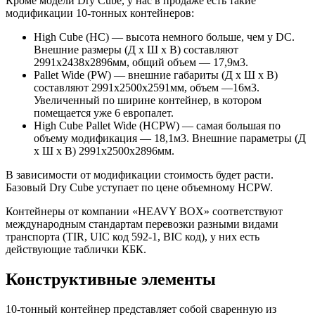
Кроме модели Dry Cube, у нас в продаже есть такие
модификации 10-тонных контейнеров:
High Cube (HC) — высота немного больше, чем у DC.
Внешние размеры (Д х Ш х В) составляют
2991х2438х2896мм, общий объем — 17,9м3.
Pallet Wide (PW) — внешние габариты (Д х Ш х В)
составляют 2991х2500х2591мм, объем —16м3.
Увеличенный по ширине контейнер, в котором
помещается уже 6 европалет.
High Cube Pallet Wide (HCPW) — самая большая по
объему модификация — 18,1м3. Внешние параметры (Д
х Ш х В) 2991х2500х2896мм.
В зависимости от модификации стоимость будет расти.
Базовый Dry Cube уступает по цене объемному HCPW.
Контейнеры от компании «HEAVY BOX» соответствуют
международным стандартам перевозки разными видами
транспорта (TIR, UIC код 592-1, BIC код), у них есть
действующие таблички КБК.
Конструктивные элементы
10-тонный контейнер представляет собой сваренную из