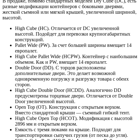
В продаже, помимо стандартных моделей Dry Cube (DC), есть
разные модификации контейнеров с боковыми дверями,
жесткой съемной или мягкой крышей, увеличенной шириной,
высотой.
High Cube (HC). Отличается от DC увеличенной
высотой. Подойдет для перевозки крупногабаритных
конструкций.
Pallet Wide (PW). За счет большей ширины вмещает 14
европалет.
High Cube Pallet Wide (HCPW). Контейнер с наибольшим
объемом. Как и PW, вмещает 14 европалет.
Double Door (DD). С торцов расположены
дополнительные двери. Это делает возможной
одновременную погрузку и разгрузку товара с обеих
сторон.
High Cube Double Door (HCDD). Аналогично DD
предусмотрены торцевые двери. Отличается от Double
Door увеличенной высотой.
Open Top (OT). Конструкция с открытым верхом.
Вместо стандартной крыши — съемный гибкий тент.
High Cube Open Top (HCOT). Модификация с высотой
2896 мм и открытым верхом.
Емкость с тремя люками на крыше. Подходят для
транспортировки сыпучих грузов (от песка до угля).