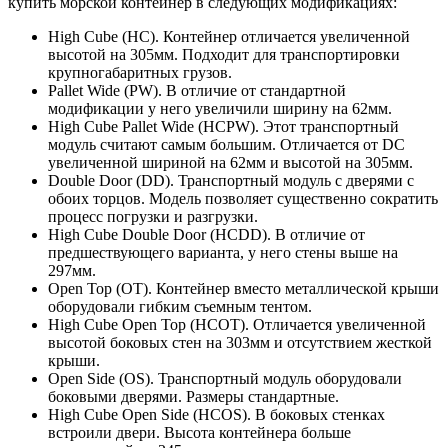
купить морской контейнер в следующих модификациях:
High Cube (HC). Контейнер отличается увеличенной
высотой на 305мм. Подходит для транспортировки
крупногабаритных грузов.
Pallet Wide (PW). В отличие от стандартной
модификации у него увеличили ширину на 62мм.
High Cube Pallet Wide (HCPW). Этот транспортный
модуль считают самым большим. Отличается от DC
увеличенной шириной на 62мм и высотой на 305мм.
Double Door (DD). Транспортный модуль с дверями с
обоих торцов. Модель позволяет существенно сократить
процесс погрузки и разгрузки.
High Cube Double Door (HCDD). В отличие от
предшествующего варианта, у него стены выше на
297мм.
Open Top (OT). Контейнер вместо металлической крыши
оборудовали гибким съемным тентом.
High Cube Open Top (HCOT). Отличается увеличенной
высотой боковых стен на 303мм и отсутствием жесткой
крыши.
Open Side (OS). Транспортный модуль оборудовали
боковыми дверями. Размеры стандартные.
High Cube Open Side (HCOS). В боковых стенках
встроили двери. Высота контейнера больше