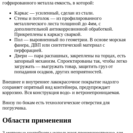
гофрированного металла емкость, в которой:
Каркас — усиленный, сделан из стали.
Стены и потолок — из профилированного
металлического листа толщиной до 4мм, с
дополнительной антикоррозионной обработкой.
Прикреплены к каркасу сваркой.
Пол — выровненный по геометрии. В основе морская
фанера, ДВП или синтетический материал с
перфорацией.
Двери — пара распашных, закреплены на торцах, есть
запорный механизм. Спроектированы так, чтобы легко
загружать — выгружать товар, защитить груз от
попадания осадков, других неприятностей.
Внешнее и внутреннее лакокрасочное покрытие надолго
сохраняет опрятный вид контейнера, предупреждает
коррозию. Вся конструкция водо- и ветронепроницаемая.
Внизу по бокам есть технологические отверстия для
погрузчика.
Области применения
3-метровые контейнеры используют преимущественно для