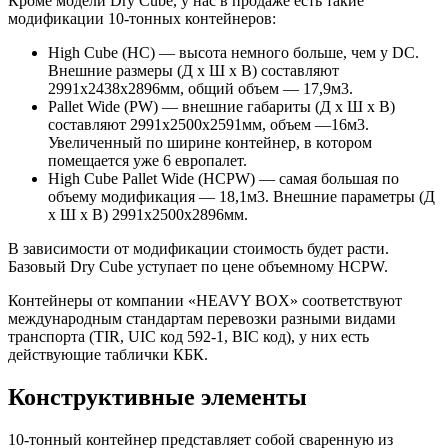
Кроме модели Dry Cube, у нас в продаже есть такие
модификации 10-тонных контейнеров:
High Cube (HC) — высота немного больше, чем у DC.
Внешние размеры (Д х Ш х В) составляют
2991х2438х2896мм, общий объем — 17,9м3.
Pallet Wide (PW) — внешние габариты (Д х Ш х В)
составляют 2991х2500х2591мм, объем —16м3.
Увеличенный по ширине контейнер, в котором
помещается уже 6 европалет.
High Cube Pallet Wide (HCPW) — самая большая по
объему модификация — 18,1м3. Внешние параметры (Д
х Ш х В) 2991х2500х2896мм.
В зависимости от модификации стоимость будет расти.
Базовый Dry Cube уступает по цене объемному HCPW.
Контейнеры от компании «HEAVY BOX» соответствуют
международным стандартам перевозки разными видами
транспорта (TIR, UIC код 592-1, BIC код), у них есть
действующие таблички КБК.
Конструктивные элементы
10-тонный контейнер представляет собой сваренную из