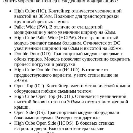
купить морской контейнер в следующих модификациях:
High Cube (HC). Контейнер отличается увеличенной
высотой на 305мм. Подходит для транспортировки
крупногабаритных грузов.
Pallet Wide (PW). В отличие от стандартной
модификации у него увеличили ширину на 62мм.
High Cube Pallet Wide (HCPW). Этот транспортный
модуль считают самым большим. Отличается от DC
увеличенной шириной на 62мм и высотой на 305мм.
Double Door (DD). Транспортный модуль с дверями с
обоих торцов. Модель позволяет существенно сократить
процесс погрузки и разгрузки.
High Cube Double Door (HCDD). В отличие от
предшествующего варианта, у него стены выше на
297мм.
Open Top (OT). Контейнер вместо металлической крыши
оборудовали гибким съемным тентом.
High Cube Open Top (HCOT). Отличается увеличенной
высотой боковых стен на 303мм и отсутствием жесткой
крыши.
Open Side (OS). Транспортный модуль оборудовали
боковыми дверями. Размеры стандартные.
High Cube Open Side (HCOS). В боковых стенках
встроили двери. Высота контейнера больше