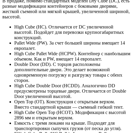
В продаже, помимо стандартных моделей Dry Cube (DC), есть
разные модификации контейнеров с боковыми дверями,
жесткой съемной или мягкой крышей, увеличенной шириной,
высотой.
High Cube (HC). Отличается от DC увеличенной
высотой. Подойдет для перевозки крупногабаритных
конструкций.
Pallet Wide (PW). За счет большей ширины вмещает 14
европалет.
High Cube Pallet Wide (HCPW). Контейнер с наибольшим
объемом. Как и PW, вмещает 14 европалет.
Double Door (DD). С торцов расположены
дополнительные двери. Это делает возможной
одновременную погрузку и разгрузку товара с обеих
сторон.
High Cube Double Door (HCDD). Аналогично DD
предусмотрены торцевые двери. Отличается от Double
Door увеличенной высотой.
Open Top (OT). Конструкция с открытым верхом.
Вместо стандартной крыши — съемный гибкий тент.
High Cube Open Top (HCOT). Модификация с высотой
2896 мм и открытым верхом.
Емкость с тремя люками на крыше. Подходят для
транспортировки сыпучих грузов (от песка до угля).