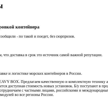
ы
ировкой контейнера
ообщили - по такой и поедет, без сюрпризов.
 что доставка в срок это источник самой важной репутации.
вке и логистике морских контейнеров в России.
HEAVY BOX. Предлагаем качественную и комплектную технику ав
тся доступная стоимость новых установок. Б/у поступают в про
. Сотрудничаем с частными лицами, российскими и международ
модулей во все регионы России.