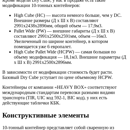
Кроме модели Dry Cube, у нас в продаже есть такие
модификации 10-тонных контейнеров:
High Cube (HC) — высота немного больше, чем у DC.
Внешние размеры (Д х Ш х В) составляют
2991х2438х2896мм, общий объем — 17,9м3.
Pallet Wide (PW) — внешние габариты (Д х Ш х В)
составляют 2991х2500х2591мм, объем —16м3.
Увеличенный по ширине контейнер, в котором
помещается уже 6 европалет.
High Cube Pallet Wide (HCPW) — самая большая по
объему модификация — 18,1м3. Внешние параметры (Д
х Ш х В) 2991х2500х2896мм.
В зависимости от модификации стоимость будет расти.
Базовый Dry Cube уступает по цене объемному HCPW.
Контейнеры от компании «HEAVY BOX» соответствуют
международным стандартам перевозки разными видами
транспорта (TIR, UIC код 592-1, BIC код), у них есть
действующие таблички КБК.
Конструктивные элементы
10-тонный контейнер представляет собой сваренную из