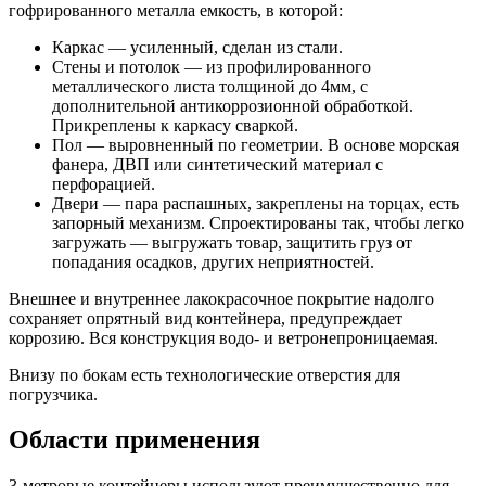
гофрированного металла емкость, в которой:
Каркас — усиленный, сделан из стали.
Стены и потолок — из профилированного
металлического листа толщиной до 4мм, с
дополнительной антикоррозионной обработкой.
Прикреплены к каркасу сваркой.
Пол — выровненный по геометрии. В основе морская
фанера, ДВП или синтетический материал с
перфорацией.
Двери — пара распашных, закреплены на торцах, есть
запорный механизм. Спроектированы так, чтобы легко
загружать — выгружать товар, защитить груз от
попадания осадков, других неприятностей.
Внешнее и внутреннее лакокрасочное покрытие надолго
сохраняет опрятный вид контейнера, предупреждает
коррозию. Вся конструкция водо- и ветронепроницаемая.
Внизу по бокам есть технологические отверстия для
погрузчика.
Области применения
3-метровые контейнеры используют преимущественно для