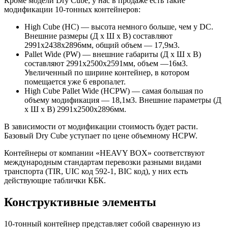
Кроме модели Dry Cube, у нас в продаже есть такие
модификации 10-тонных контейнеров:
High Cube (HC) — высота немного больше, чем у DC.
Внешние размеры (Д х Ш х В) составляют
2991х2438х2896мм, общий объем — 17,9м3.
Pallet Wide (PW) — внешние габариты (Д х Ш х В)
составляют 2991х2500х2591мм, объем —16м3.
Увеличенный по ширине контейнер, в котором
помещается уже 6 европалет.
High Cube Pallet Wide (HCPW) — самая большая по
объему модификация — 18,1м3. Внешние параметры (Д
х Ш х В) 2991х2500х2896мм.
В зависимости от модификации стоимость будет расти.
Базовый Dry Cube уступает по цене объемному HCPW.
Контейнеры от компании «HEAVY BOX» соответствуют
международным стандартам перевозки разными видами
транспорта (TIR, UIC код 592-1, BIC код), у них есть
действующие таблички КБК.
Конструктивные элементы
10-тонный контейнер представляет собой сваренную из