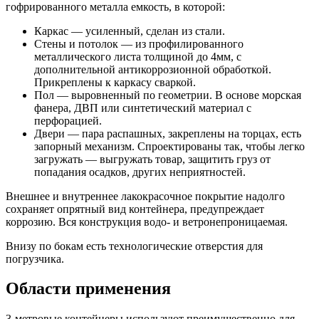
гофрированного металла емкость, в которой:
Каркас — усиленный, сделан из стали.
Стены и потолок — из профилированного
металлического листа толщиной до 4мм, с
дополнительной антикоррозионной обработкой.
Прикреплены к каркасу сваркой.
Пол — выровненный по геометрии. В основе морская
фанера, ДВП или синтетический материал с
перфорацией.
Двери — пара распашных, закреплены на торцах, есть
запорный механизм. Спроектированы так, чтобы легко
загружать — выгружать товар, защитить груз от
попадания осадков, других неприятностей.
Внешнее и внутреннее лакокрасочное покрытие надолго
сохраняет опрятный вид контейнера, предупреждает
коррозию. Вся конструкция водо- и ветронепроницаемая.
Внизу по бокам есть технологические отверстия для
погрузчика.
Области применения
3-метровые контейнеры используют преимущественно для