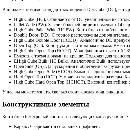
В продаже, помимо стандартных моделей Dry Cube (DC), есть
High Cube (HC). Отличается от DC увеличенной высотой
Pallet Wide (PW). За счет большей ширины вмещает 14 евр
High Cube Pallet Wide (HCPW). Контейнер с наибольшим 
Double Door (DD). С торцов расположены дополнительные
High Cube Double Door (HCDD). Аналогично DD предусмо
Open Top (OT). Конструкция с открытым верхом. Вместо
High Cube Open Top (HCOT). Модификация с высотой 28
Емкость с тремя люками на крыше. Подходят для транспор
ЕHigh Cube Bulk (HC Bulk). Аналогично Bulk, использую
Open Side (OS). Для ускорения и облегчения загрузки 
High Cube Open Side (HCOS). Емкость с дополнительным
Hard Open Top (HOT). У модели стандартные размеры. 
High Cube Hard Open Top (HCHOT). Высокий контейнер 
У нас вы можете узнать, сколько стоит каждая модификация.
Конструктивные элементы
Контейнер 6-метровый состоит из следующих конструктивных 
Каркас. Сваривают из стальных профилей.