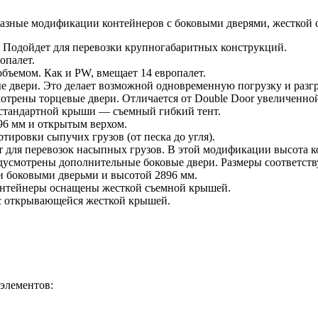
 разные модификации контейнеров с боковыми дверями, жесткой
. Подойдет для перевозки крупногабаритных конструкций.
опалет.
объемом. Как и PW, вмещает 14 европалет.
 двери. Это делает возможной одновременную погрузку и разгру
трены торцевые двери. Отличается от Double Door увеличенно
 стандартной крыши — съемный гибкий тент.
96 мм и открытым верхом.
тировки сыпучих грузов (от песка до угля).
т для перевозок насыпных грузов. В этой модификации высота к
предусмотрены дополнительные боковые двери. Размеры соответс
и боковыми дверьми и высотой 2896 мм.
Контейнеры оснащены жесткой съемной крышей.
с открывающейся жесткой крышей.
элементов: