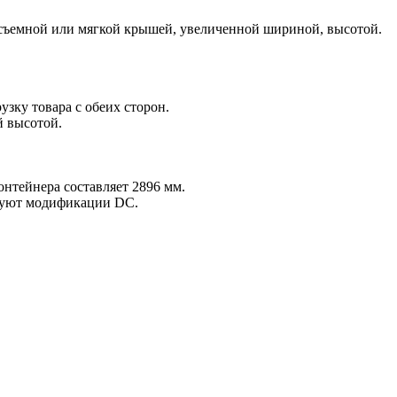
 съемной или мягкой крышей, увеличенной шириной, высотой.
зку товара с обеих сторон.
й высотой.
онтейнера составляет 2896 мм.
твуют модификации DC.