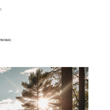
;
евозки;