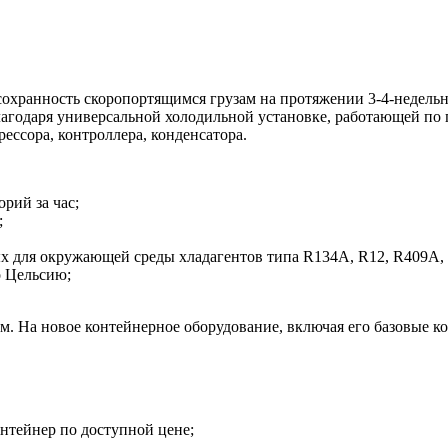
 сохранность скоропортящимся грузам на протяжении 3-4-недел
агодаря универсальной холодильной установке, работающей по
ессора, контроллера, конденсатора.
рий за час;
;
х для окружающей среды хладагентов типа R134A, R12, R409A,
о Цельсию;
м. На новое контейнерное оборудование, включая его базовые к
нтейнер по доступной цене;