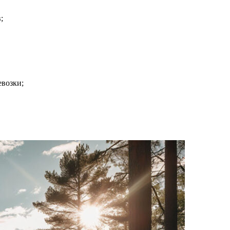
;
евозки;