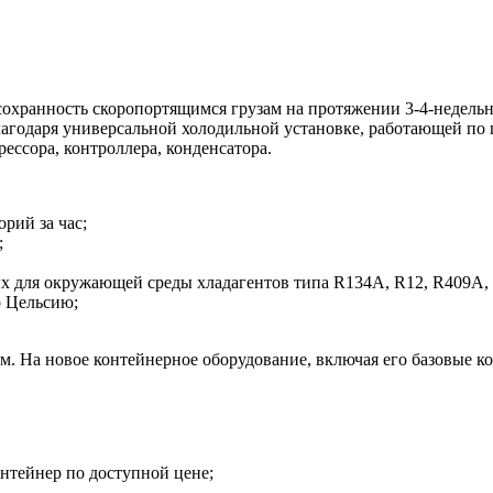
 сохранность скоропортящимся грузам на протяжении 3-4-недел
агодаря универсальной холодильной установке, работающей по
ессора, контроллера, конденсатора.
рий за час;
;
х для окружающей среды хладагентов типа R134A, R12, R409A,
о Цельсию;
м. На новое контейнерное оборудование, включая его базовые к
нтейнер по доступной цене;