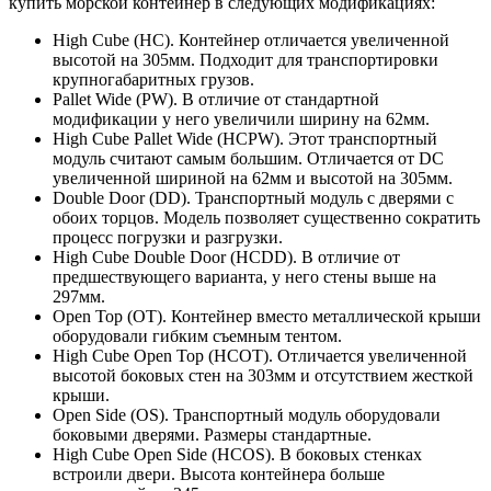
купить морской контейнер в следующих модификациях:
High Cube (HC). Контейнер отличается увеличенной
высотой на 305мм. Подходит для транспортировки
крупногабаритных грузов.
Pallet Wide (PW). В отличие от стандартной
модификации у него увеличили ширину на 62мм.
High Cube Pallet Wide (HCPW). Этот транспортный
модуль считают самым большим. Отличается от DC
увеличенной шириной на 62мм и высотой на 305мм.
Double Door (DD). Транспортный модуль с дверями с
обоих торцов. Модель позволяет существенно сократить
процесс погрузки и разгрузки.
High Cube Double Door (HCDD). В отличие от
предшествующего варианта, у него стены выше на
297мм.
Open Top (OT). Контейнер вместо металлической крыши
оборудовали гибким съемным тентом.
High Cube Open Top (HCOT). Отличается увеличенной
высотой боковых стен на 303мм и отсутствием жесткой
крыши.
Open Side (OS). Транспортный модуль оборудовали
боковыми дверями. Размеры стандартные.
High Cube Open Side (HCOS). В боковых стенках
встроили двери. Высота контейнера больше