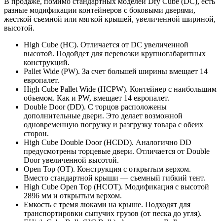
В продаже, помимо стандартных моделей Dry Cube (DC), есть
разные модификации контейнеров с боковыми дверями,
жесткой съемной или мягкой крышей, увеличенной шириной,
высотой.
High Cube (HC). Отличается от DC увеличенной
высотой. Подойдет для перевозки крупногабаритных
конструкций.
Pallet Wide (PW). За счет большей ширины вмещает 14
европалет.
High Cube Pallet Wide (HCPW). Контейнер с наибольшим
объемом. Как и PW, вмещает 14 европалет.
Double Door (DD). С торцов расположены
дополнительные двери. Это делает возможной
одновременную погрузку и разгрузку товара с обеих
сторон.
High Cube Double Door (HCDD). Аналогично DD
предусмотрены торцевые двери. Отличается от Double
Door увеличенной высотой.
Open Top (OT). Конструкция с открытым верхом.
Вместо стандартной крыши — съемный гибкий тент.
High Cube Open Top (HCOT). Модификация с высотой
2896 мм и открытым верхом.
Емкость с тремя люками на крыше. Подходят для
транспортировки сыпучих грузов (от песка до угля).