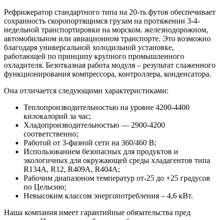
Рефрижератор стандартного типа на 20-ть футов обеспечивает
сохранность скоропортящимся грузам на протяжении 3-4-
недельной транспортировки на морском. железнодорожном,
автомобильном или авиационном транспорте. Это возможно
благодаря универсальной холодильной установке,
работающей по принципу крупного промышленного
охладителя. Безотказная работа модуля – результат слаженного
функционирования компрессора, контроллера, конденсатора.
Она отличается следующими характеристиками:
Теплопроизводительностью на уровне 4200-4400
килокалорий за час;
Хладопроизводительностью — 2900-4200
соответственно;
Работой от 3-фазной сети на 360/460 B;
Использованием безопасных для продуктов и
экологичных для окружающей среды хладагентов типа
R134A, R12, R409A, R404A;
Рабочим диапазоном температур от-25 до +25 градусов
по Цельсию;
Невысоким классом энергопотребления – 4,6 кВт.
Наша компания имеет гарантийные обязательства пред