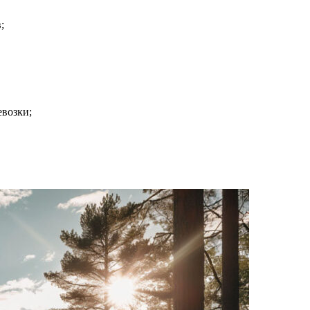
;
евозки;