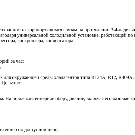
 сохранность скоропортящимся грузам на протяжении 3-4-недел
агодаря универсальной холодильной установке, работающей по
ессора, контроллера, конденсатора.
рий за час;
;
х для окружающей среды хладагентов типа R134A, R12, R409A,
о Цельсию;
м. На новое контейнерное оборудование, включая его базовые к
нтейнер по доступной цене;