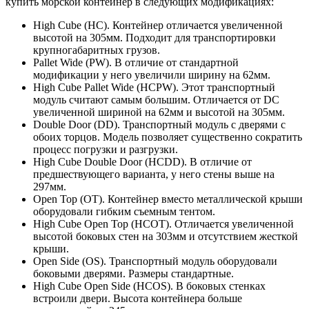
купить морской контейнер в следующих модификациях:
High Cube (HC). Контейнер отличается увеличенной
высотой на 305мм. Подходит для транспортировки
крупногабаритных грузов.
Pallet Wide (PW). В отличие от стандартной
модификации у него увеличили ширину на 62мм.
High Cube Pallet Wide (HCPW). Этот транспортный
модуль считают самым большим. Отличается от DC
увеличенной шириной на 62мм и высотой на 305мм.
Double Door (DD). Транспортный модуль с дверями с
обоих торцов. Модель позволяет существенно сократить
процесс погрузки и разгрузки.
High Cube Double Door (HCDD). В отличие от
предшествующего варианта, у него стены выше на
297мм.
Open Top (OT). Контейнер вместо металлической крыши
оборудовали гибким съемным тентом.
High Cube Open Top (HCOT). Отличается увеличенной
высотой боковых стен на 303мм и отсутствием жесткой
крыши.
Open Side (OS). Транспортный модуль оборудовали
боковыми дверями. Размеры стандартные.
High Cube Open Side (HCOS). В боковых стенках
встроили двери. Высота контейнера больше