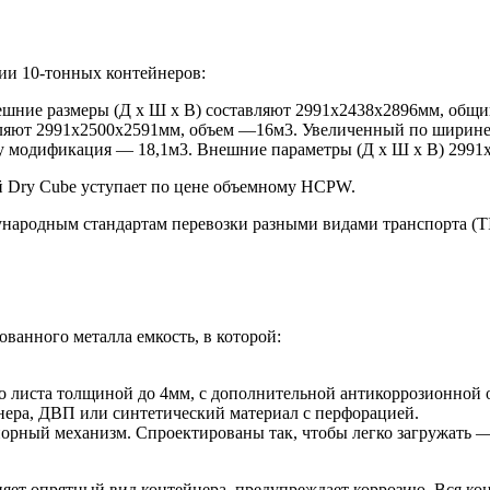
ции 10-тонных контейнеров:
ешние размеры (Д х Ш х В) составляют 2991х2438х2896мм, общи
вляют 2991х2500х2591мм, объем —16м3. Увеличенный по ширине 
му модификация — 18,1м3. Внешние параметры (Д х Ш х В) 2991
й Dry Cube уступает по цене объемному HCPW.
одным стандартам перевозки разными видами транспорта (TIR, 
ванного металла емкость, в которой:
 листа толщиной до 4мм, с дополнительной антикоррозионной о
ера, ДВП или синтетический материал с перфорацией.
порный механизм. Спроектированы так, чтобы легко загружать — 
яет опрятный вид контейнера, предупреждает коррозию. Вся ко