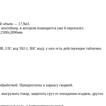
й объем — 17,9м3.
контейнер, в котором помещается уже 6 европалет.
х2500х2896мм.
UIC код 592-1, BIC код), у них есть действующие таблички
бработкой. Прикреплены к каркасу сваркой.
выгружать товар, защитить груз от попадания осадков, других
нструкция водо- и ветронепроницаемая.