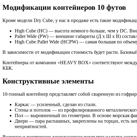
Модификации контейнеров 10 футов
Кроме модели Dry Cube, у нас в продаже есть такие модифика
High Cube (HC) — высота немного больше, чем у DC. Вн
Pallet Wide (PW) — внешние габариты (Д х Ш х В) соста
High Cube Pallet Wide (HCPW) — самая большая по объе
В зависимости от модификации стоимость будет расти. Базовы
Контейнеры от компании «HEAVY BOX» соответствуют междунар
КБК.
Конструктивные элементы
10-тонный контейнер представляет собой сваренную из гофриро
Каркас — усиленный, сделан из стали.
Стены и потолок — из профилированного металлического
Пол — выровненный по геометрии. В основе морская фан
Двери — пара распашных, закреплены на торцах, есть за
неприятностей.
Внешнее и внутреннее лакокрасочное покрытие надолго сохран