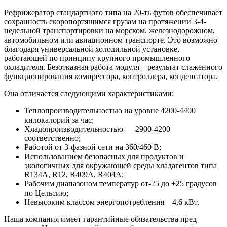
Рефрижератор стандартного типа на 20-ть футов обеспечивает
сохранность скоропортящимся грузам на протяжении 3-4-
недельной транспортировки на морском. железнодорожном,
автомобильном или авиационном транспорте. Это возможно
благодаря универсальной холодильной установке,
работающей по принципу крупного промышленного
охладителя. Безотказная работа модуля – результат слаженного
функционирования компрессора, контроллера, конденсатора.
Она отличается следующими характеристиками:
Теплопроизводительностью на уровне 4200-4400
килокалорий за час;
Хладопроизводительностью — 2900-4200
соответственно;
Работой от 3-фазной сети на 360/460 B;
Использованием безопасных для продуктов и
экологичных для окружающей среды хладагентов типа
R134A, R12, R409A, R404A;
Рабочим диапазоном температур от-25 до +25 градусов
по Цельсию;
Невысоким классом энергопотребления – 4,6 кВт.
Наша компания имеет гарантийные обязательства пред