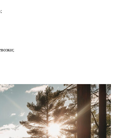
;
евозки;