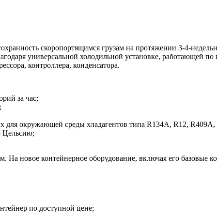
 сохранность скоропортящимся грузам на протяжении 3-4-недел
агодаря универсальной холодильной установке, работающей по
ессора, контроллера, конденсатора.
рий за час;
;
х для окружающей среды хладагентов типа R134A, R12, R409A,
о Цельсию;
м. На новое контейнерное оборудование, включая его базовые к
нтейнер по доступной цене;