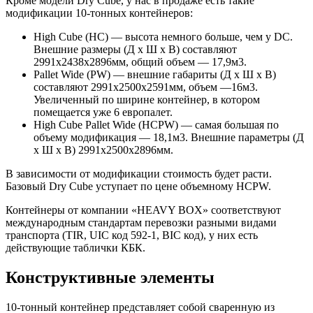
Кроме модели Dry Cube, у нас в продаже есть такие
модификации 10-тонных контейнеров:
High Cube (HC) — высота немного больше, чем у DC.
Внешние размеры (Д х Ш х В) составляют
2991х2438х2896мм, общий объем — 17,9м3.
Pallet Wide (PW) — внешние габариты (Д х Ш х В)
составляют 2991х2500х2591мм, объем —16м3.
Увеличенный по ширине контейнер, в котором
помещается уже 6 европалет.
High Cube Pallet Wide (HCPW) — самая большая по
объему модификация — 18,1м3. Внешние параметры (Д
х Ш х В) 2991х2500х2896мм.
В зависимости от модификации стоимость будет расти.
Базовый Dry Cube уступает по цене объемному HCPW.
Контейнеры от компании «HEAVY BOX» соответствуют
международным стандартам перевозки разными видами
транспорта (TIR, UIC код 592-1, BIC код), у них есть
действующие таблички КБК.
Конструктивные элементы
10-тонный контейнер представляет собой сваренную из