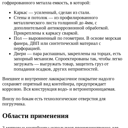
гофрированного металла емкость, в которой:
Каркас — усиленный, сделан из стали.
Стены и потолок — из профилированного
металлического листа толщиной до 4мм, с
дополнительной антикоррозионной обработкой.
Прикреплены к каркасу сваркой.
Пол — выровненный по геометрии. В основе морская
фанера, ДВП или синтетический материал с
перфорацией.
Двери — пара распашных, закреплены на торцах, есть
запорный механизм. Спроектированы так, чтобы легко
загружать — выгружать товар, защитить груз от
попадания осадков, других неприятностей.
Внешнее и внутреннее лакокрасочное покрытие надолго
сохраняет опрятный вид контейнера, предупреждает
коррозию. Вся конструкция водо- и ветронепроницаемая.
Внизу по бокам есть технологические отверстия для
погрузчика.
Области применения
3-метровые контейнеры используют преимущественно для