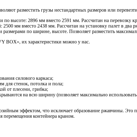
воляют разместить грузы нестандартных размеров или перевезт
и по высоте: 2896 мм вместо 2591 мм. Рассчитан на перевозку к
 2500 мм вместо 2438 мм. Рассчитан на установку палет в два р
 размерами по ширине, высоте. Позволяет разместить максималь
VY BOX», их характеристики можно у нас.
ования силового каркаса;
 для стенок, потолка и пола;
ой от плесени, грибка;
рываются на всю ширину (позволяет максимально использовать 
зийным эффектом, что исключает образование ржавчины. Это по
ля перемещения контейнера краном.