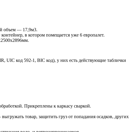
й объем — 17,9м3.
контейнер, в котором помещается уже 6 европалет.
х2500х2896мм.
UIC код 592-1, BIC код), у них есть действующие таблички
бработкой. Прикреплены к каркасу сваркой.
выгружать товар, защитить груз от попадания осадков, других
нструкция водо- и ветронепроницаемая.