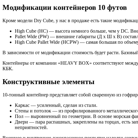
Модификации контейнеров 10 футов
Кроме модели Dry Cube, у нас в продаже есть такие модифика
High Cube (HC) — высота немного больше, чем у DC. Вн
Pallet Wide (PW) — внешние габариты (Д х Ш х В) соста
High Cube Pallet Wide (HCPW) — самая большая по объе
В зависимости от модификации стоимость будет расти. Базовы
Контейнеры от компании «HEAVY BOX» соответствуют междунар
КБК.
Конструктивные элементы
10-тонный контейнер представляет собой сваренную из гофриро
Каркас — усиленный, сделан из стали.
Стены и потолок — из профилированного металлического
Пол — выровненный по геометрии. В основе морская фан
Двери — пара распашных, закреплены на торцах, есть за
неприятностей.
Внешнее и внутреннее лакокрасочное покрытие надолго сохран