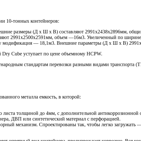
ции 10-тонных контейнеров:
ешние размеры (Д х Ш х В) составляют 2991х2438х2896мм, общи
вляют 2991х2500х2591мм, объем —16м3. Увеличенный по ширине 
му модификация — 18,1м3. Внешние параметры (Д х Ш х В) 2991
й Dry Cube уступает по цене объемному HCPW.
одным стандартам перевозки разными видами транспорта (TIR, 
ванного металла емкость, в которой:
 листа толщиной до 4мм, с дополнительной антикоррозионной о
ера, ДВП или синтетический материал с перфорацией.
порный механизм. Спроектированы так, чтобы легко загружать — 
яет опрятный вид контейнера, предупреждает коррозию. Вся ко