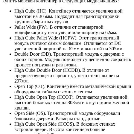
купить морской контейнер в следующих модификациях:
High Cube (HC). Контейнер отличается увеличенной
высотой на 305мм. Подходит для транспортировки
крупногабаритных грузов.
Pallet Wide (PW). В отличие от стандартной
модификации у него увеличили ширину на 62мм.
High Cube Pallet Wide (HCPW). Этот транспортный
модуль считают самым большим. Отличается от DC
увеличенной шириной на 62мм и высотой на 305мм.
Double Door (DD). Транспортный модуль с дверями с
обоих торцов. Модель позволяет существенно сократить
процесс погрузки и разгрузки.
High Cube Double Door (HCDD). В отличие от
предшествующего варианта, у него стены выше на
297мм.
Open Top (OT). Контейнер вместо металлической крыши
оборудовали гибким съемным тентом.
High Cube Open Top (HCOT). Отличается увеличенной
высотой боковых стен на 303мм и отсутствием жесткой
крыши.
Open Side (OS). Транспортный модуль оборудовали
боковыми дверями. Размеры стандартные.
High Cube Open Side (HCOS). В боковых стенках
встроили двери. Высота контейнера больше