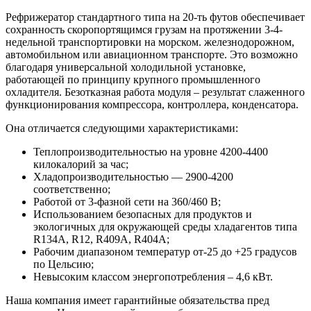
Рефрижератор стандартного типа на 20-ть футов обеспечивает
сохранность скоропортящимся грузам на протяжении 3-4-
недельной транспортировки на морском. железнодорожном,
автомобильном или авиационном транспорте. Это возможно
благодаря универсальной холодильной установке,
работающей по принципу крупного промышленного
охладителя. Безотказная работа модуля – результат слаженного
функционирования компрессора, контроллера, конденсатора.
Она отличается следующими характеристиками:
Теплопроизводительностью на уровне 4200-4400
килокалорий за час;
Хладопроизводительностью — 2900-4200
соответственно;
Работой от 3-фазной сети на 360/460 B;
Использованием безопасных для продуктов и
экологичных для окружающей среды хладагентов типа
R134A, R12, R409A, R404A;
Рабочим диапазоном температур от-25 до +25 градусов
по Цельсию;
Невысоким классом энергопотребления – 4,6 кВт.
Наша компания имеет гарантийные обязательства пред