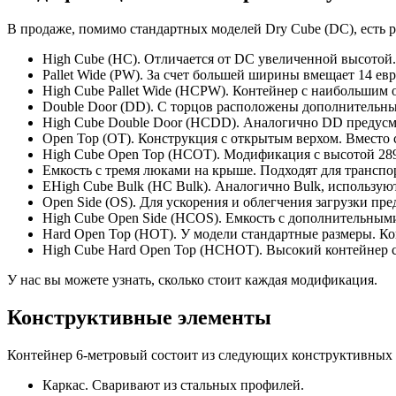
В продаже, помимо стандартных моделей Dry Cube (DC), есть
High Cube (HC). Отличается от DC увеличенной высотой
Pallet Wide (PW). За счет большей ширины вмещает 14 евр
High Cube Pallet Wide (HCPW). Контейнер с наибольшим 
Double Door (DD). С торцов расположены дополнительные
High Cube Double Door (HCDD). Аналогично DD предусмо
Open Top (OT). Конструкция с открытым верхом. Вместо
High Cube Open Top (HCOT). Модификация с высотой 28
Емкость с тремя люками на крыше. Подходят для транспор
ЕHigh Cube Bulk (HC Bulk). Аналогично Bulk, использую
Open Side (OS). Для ускорения и облегчения загрузки 
High Cube Open Side (HCOS). Емкость с дополнительным
Hard Open Top (HOT). У модели стандартные размеры. 
High Cube Hard Open Top (HCHOT). Высокий контейнер 
У нас вы можете узнать, сколько стоит каждая модификация.
Конструктивные элементы
Контейнер 6-метровый состоит из следующих конструктивных 
Каркас. Сваривают из стальных профилей.