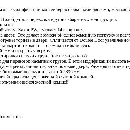
 разные модификации контейнеров с боковыми дверями, жесткой
. Подойдет для перевозки крупногабаритных конструкций.
опалет.
объемом. Как и PW, вмещает 14 европалет.
 двери. Это делает возможной одновременную погрузку и разгру
трены торцевые двери. Отличается от Double Door увеличенно
 стандартной крыши — съемный гибкий тент.
96 мм и открытым верхом.
тировки сыпучих грузов (от песка до угля).
т для перевозок насыпных грузов. В этой модификации высота к
предусмотрены дополнительные боковые двери. Размеры соответс
и боковыми дверьми и высотой 2896 мм.
Контейнеры оснащены жесткой съемной крышей.
с открывающейся жесткой крышей.
элементов: