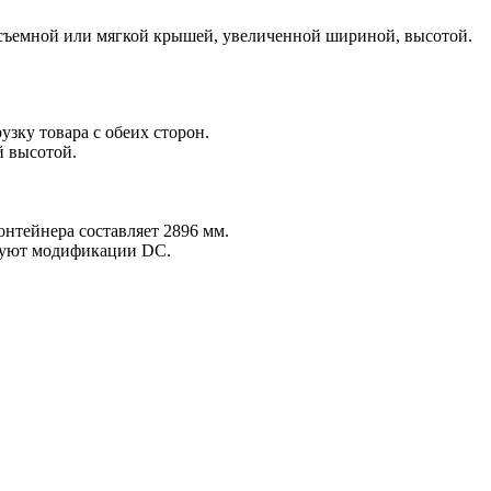
 съемной или мягкой крышей, увеличенной шириной, высотой.
зку товара с обеих сторон.
й высотой.
онтейнера составляет 2896 мм.
твуют модификации DC.